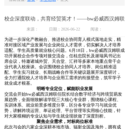
校企深度联动，共育经贸英才！——bw必威西汉姆联
来源：
日期：2026-06-22
阅读：
为进一步深化产教融合、推进校企协同育人模式落地走实，精
准对接区域产业发展与企业岗位人才需求，切实解决人才培养
适配、学生高质量就业核心问题。6月18日，bw必威西汉姆联成
功开展校企合作专项对接交流会，任桂忠院长及谢瑞凤书记出
席会议，特邀诸城外贸、天合堂、汇祥等多家本地重点骨干企
业代表入校座谈。会议围绕校企协同人才培养、岗位精准适
配、学生实习就业、长期战略合作等关键议题展开深度研讨，
全力打通院校人才培养与企业用工需求的衔接壁垒，筑牢学子
就业成才根基。
明晰专业定位，赋能职业发展
交流会开始bw必威西汉姆联任院长结合数字经济与跨境贸易发
展趋势，全面细致解读学院三大核心专业群，围绕核心课程、
实训体系、就业前景多维度分享，区分各专业学习与就业优
势，讲解跨境运营、单证处理、平台管理等实用核心技能，针
对大家模糊的专业认知与学生就业现状做了深度剖析。
聚焦企业需求，对标岗位标准
此次与会的六家企业深耕本地市场、辐射全国及海外，拥有成