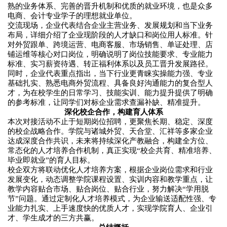
熟的业务体系、完善的晋升机制和优质的就业环境，也是众多
电商、会计专业学子的理想就业单位。
交流现场，企业代表结合企业主营业务、发展规划和当下业务
布局，详细介绍了企业现阶段的人才缺口和岗位用人标准。针
对外贸跟单、跨境运营、电商客服、市场销售、单证处理、店
铺运维等核心对口岗位，明确说明了岗位技能要求、专业能力
标准、实习薪资待遇、转正福利体系以及员工晋升发展路径。
同时，企业代表重点指出，当下行业更青睐实操能力强、专业
基础扎实、熟悉电商外贸流程、具备良好沟通能力的复合型人
才，为在校学生的日常学习、技能实训、能力提升提供了明确
的参考标准，让同学们对标企业需求查漏补缺、精准提升。
深化校企合作，构建育人体系
本次对接活动不止于短期岗位招聘，更聚焦长期、稳定、深度
的校企战略合作。学院与诸城外贸、天合堂、汇祥等多家企业
达成深度合作共识，未来将持续深化产教融合，构建全方位、
常态化的人才培养合作机制，真正实现“校企共育、精准培养、
毕业即就业”的育人目标。
校企双方将联动优化人才培养方案，根据企业岗位需求和行业
发展变化，动态调整学院课程设置、实训内容和教学重点，让
教学内容贴合市场、贴合岗位、贴合行业，努力解决“学用脱
节”问题。通过定制化人才培养模式，为企业输送适配性强、专
业能力扎实、上手速度快的优质人才，实现学院育人、企业引
才、学生成才的三方共赢。